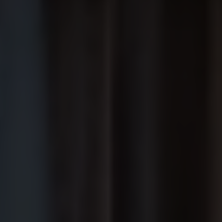
Cala del Pi
Marina Badalona
EVENTOS
Celebraciones
Empresas
CONTACTO