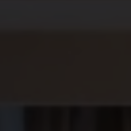
NOSOTROS
HOTELES COMFORT
Sallés Pere IV
Sallés Málaga Centro
Sallés Aeroport Girona
Sallés Marina Portals
Sallés Ciutat del Prat
HOTELES COLLECTION
Mas Tapiolas
La Caminera