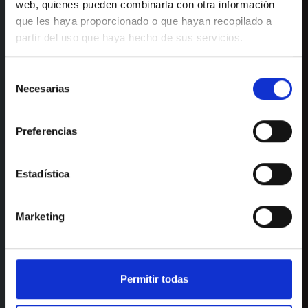
web, quienes pueden combinarla con otra información
que les haya proporcionado o que hayan recopilado a
partir del uso que haya hecho de sus servicios.
HAZ YA TU RESERVA
Selección
Reserva ahora en nuestro hotel y vive la
Sallés Pere IV
Necesarias
de
mejor experiencia.
consentimiento
SOMOS TU HOTEL
Preferencias
EN EL POBLE NOU
Entrada — Salida
2
Estadística
LLÁMENOS O ESCRÍBANOS
+34 933209650
Marketing
hotelpiv@salleshotels.com
Permitir todas