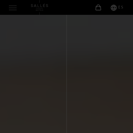
ES
NOSOTROS
HABITACIONES
SERVICIOS
Gastronomia
Bienestar
Otros Servicios
EVENTOS
Celebraciones
Reuniones