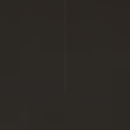
RESTAURANTE
SKY GARDEN ROOFTOP
SPA
OFERTAS
Experiencias
Promociones
TIENDA ONLINE
CONTACTO