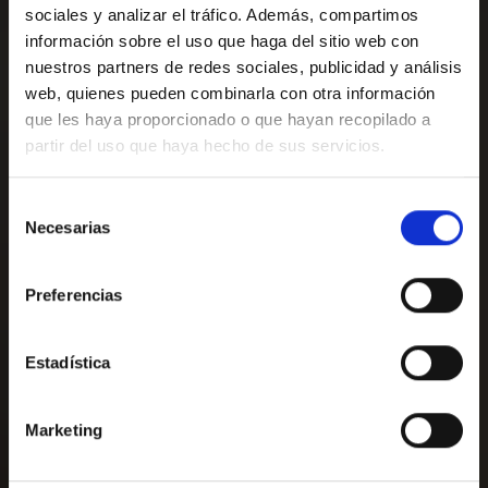
sociales y analizar el tráfico. Además, compartimos
información sobre el uso que haga del sitio web con
nuestros partners de redes sociales, publicidad y análisis
web, quienes pueden combinarla con otra información
que les haya proporcionado o que hayan recopilado a
partir del uso que haya hecho de sus servicios.
HAZ YA TU RESERVA
Selección
Reserva ahora en nuestro hotel y vive la
Necesarias
de
mejor experiencia.
Sallés Pere IV
consentimiento
Preferencias
SIÉNTETE COMO EN
Entrada — Salida
2
CASA
Estadística
LLÁMENOS O ESCRÍBANOS
+34 933209650
Marketing
hotelpiv@salleshotels.com