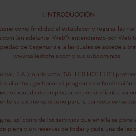
1. INTRODUCCIÓN
ene como finalidad el establecer y regular las no
.com (en adelante "Web"), entendiendo por Web to
iedad de Sagemar s.a. a las cuales se accede a tr
www.salleshotels.com y sus subdominios.
emar, S.A (en adelante "SALLÉS HOTELS") pretend
les clientes, gestionar el programa de fidelización d
es, búsqueda de empleo, atención al cliente, así 
ento se estime oportuno para la correcta consecuci
gina, así como de los servicios que en ella se pone 
ón plena y sin reservas de todas y cada una de las 