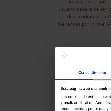
recogidas en el prese
usuario deberá de ser c
de acceder a esta W
Generales por lo que S
El titular de la Web ww
Costa Brava, Edificio Ma
Consentimiento
Esta página web usa cookie
Las cookies de este sitio we
H
y analizar el tráfico. Ademá
redes sociales, publicidad y