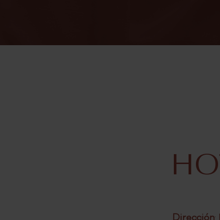
Otros Servicios
EVENTOS
Celebraciones
Reuniones
RESTAURANT
SKY GARDEN RO
HOT
SPA
OFERTAS
Dirección
: