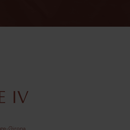
Sallés Marina Portals
Sallés Ciutat del Prat
ELES COLLECTION
Mas Tapiolas
La Caminera
Cala del Pi
Marina Badalona
E IV
EVENTOS
Celebraciones
Empresas
nge-Girona.