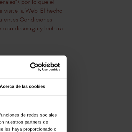
rales"), por lo que el
 visite la Web. El hecho
guientes Condiciones
o su descarga y lectura
cial en Calonge, Avenida
a al Tomo 781, Libro 637,
Acerca de las cookies
 funciones de redes sociales
VA
con nuestros partners de
ue les haya proporcionado o