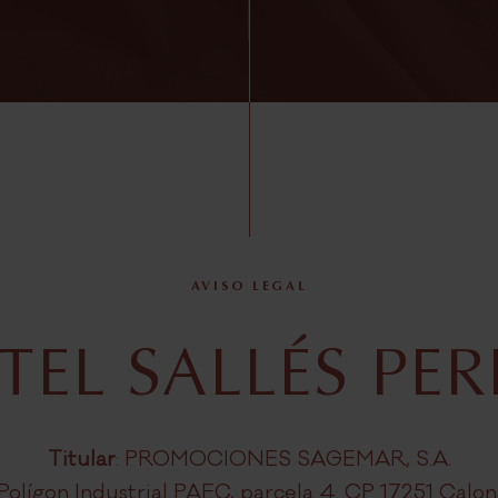
HOT
E
AVISO LEGAL
OFTOP
EL SALLÉS PER
Titular
: PROMOCIONES SAGEMAR, S.A.
 Polígon Industrial PAEC, parcela 4. CP 17251 Calo