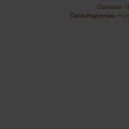
Experiencias
Contacto
: 
Promociones
Datos Registrales
: Pro
TIENDA ONLI
CONTACTO