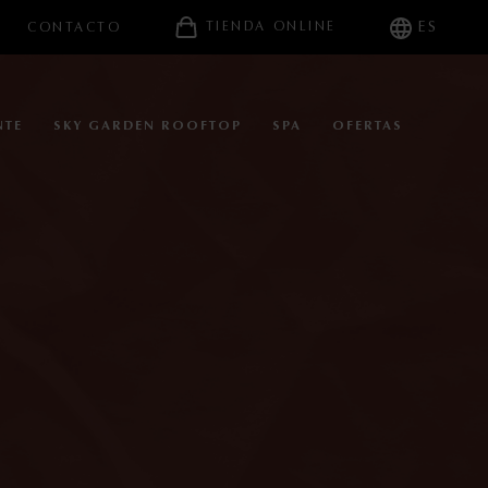
ES
TIENDA ONLINE
CONTACTO
NTE
SKY GARDEN ROOFTOP
SPA
OFERTAS
NOSOTROS
TELES COMFORT
Sallés Pere IV
Sallés Málaga Centro
Sallés Aeroport Girona