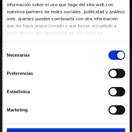
información sobre el uso que haga del sitio web con
nuestros partners de redes sociales, publicidad y análisis
web, quienes pueden combinarla con otra información
que les haya proporcionado o que hayan recopilado a
partir del uso que haya hecho de sus servicios.
RESERVA ARA
Selección
Reserva ara al nostre hotel i viu la millor
Sallés Pere IV
Necesarias
de
experiència.
consentimiento
CELEBRACIONS I
Preferencias
ESDEVENIMENTS
Arribada — Sortida
2
Estadística
POSA'T EN CONTACTE AMB NOSALTRES
+34 933209650
Marketing
hotelpiv@salleshotels.com