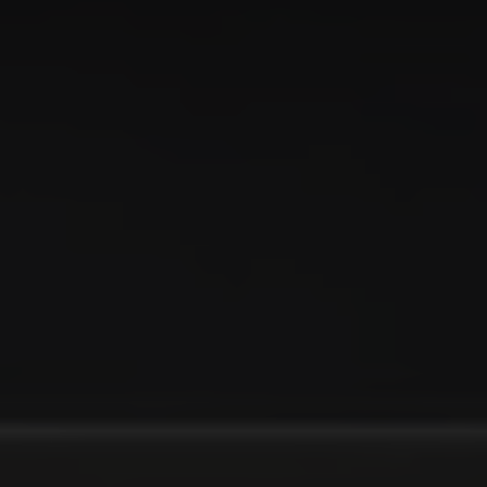
Cala del Pi
Marina Badalona
ESDEVENIMENTS
Celebracions
Empreses
CONTACTE