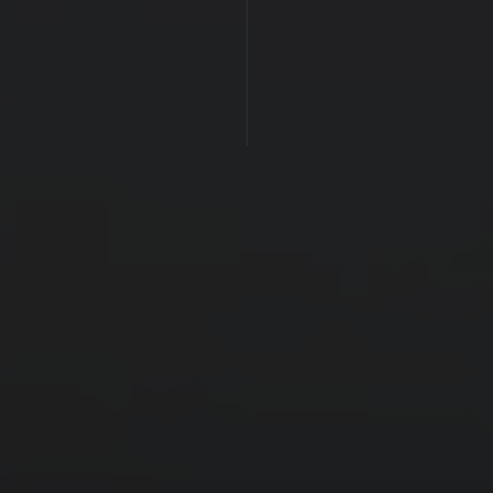
RESTAURANT
ROOFTOP
SPA
OFERTES
Experièncias
Promocions
BOTIGA ONLINE
CONTACTE