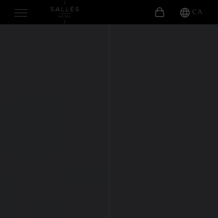
CA
NOSALTRES
HABITACIONS
SERVEIS
Gastronomia
Benestar
Altres Serveis
ESDEVENIMENTS
Celebracions
Reunions