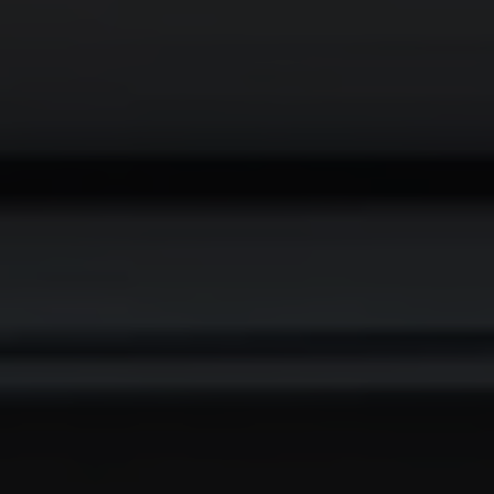
NOSALTRES
HOTELS COMFORT
Sallés Pere IV
Sallés Málaga Centro
Sallés Aeroport Girona
Sallés Marina Portals
Sallés Ciutat del Prat
HOTELS COLLECTION
Mas Tapiolas
La Caminera