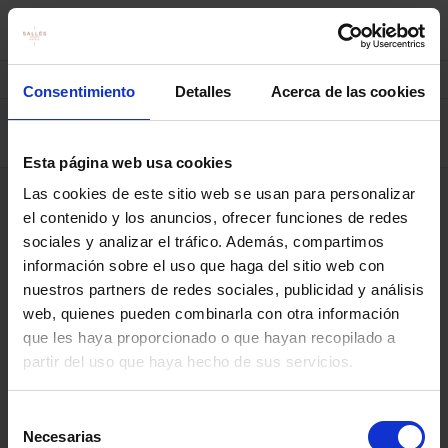
Choisissez votre séjour
1
2
3
Consentimiento
Detalles
Acerca de las cookies
8 août — 9 août
2
Esta página web usa cookies
Las cookies de este sitio web se usan para personalizar
el contenido y los anuncios, ofrecer funciones de redes
sociales y analizar el tráfico. Además, compartimos
Oops! Quelque chose s'est mal passé.Veuillez
información sobre el uso que haga del sitio web con
réessayer plus tard.
nuestros partners de redes sociales, publicidad y análisis
web, quienes pueden combinarla con otra información
© 2026 Promociones Sagemar, S.A..
que les haya proporcionado o que hayan recopilado a
Tous droits réservés.
partir del uso que haya hecho de sus servicios.
Politique De Confidentialité
mirai
Powered by
Selección
Necesarias
de