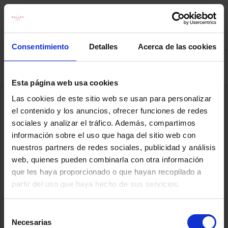
Elige estancia
1
2
3
Consentimiento
Detalles
Acerca de las cookies
7 ago. — 8 ago.
2
Esta página web usa cookies
Las cookies de este sitio web se usan para personalizar
el contenido y los anuncios, ofrecer funciones de redes
sociales y analizar el tráfico. Además, compartimos
¡Ups! Algo salió mal. Por favor, inténtelo de nuevo más
información sobre el uso que haga del sitio web con
tarde.
nuestros partners de redes sociales, publicidad y análisis
web, quienes pueden combinarla con otra información
© 2026 Promociones Sagemar, S.A..
que les haya proporcionado o que hayan recopilado a
Todos los derechos reservados.
partir del uso que haya hecho de sus servicios.
Política De Privacidad
mirai
Powered by
Selección
Necesarias
de