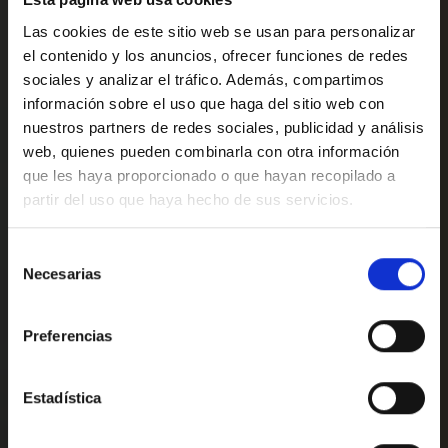
Las cookies de este sitio web se usan para personalizar
el contenido y los anuncios, ofrecer funciones de redes
sociales y analizar el tráfico. Además, compartimos
información sobre el uso que haga del sitio web con
nuestros partners de redes sociales, publicidad y análisis
web, quienes pueden combinarla con otra información
que les haya proporcionado o que hayan recopilado a
partir del uso que haya hecho de sus servicios.
RÉSERVEZ MAINTENANT
Selección
Réservez maintenant dans notre hôtel et
Test
Necesarias
de
vivez une agréable expérience.
consentimiento
TEST
Preferencias
Arrivée — Départ
2
Estadística
APPELEZ-NOUS OU ÉCRIVEZ-NOUS