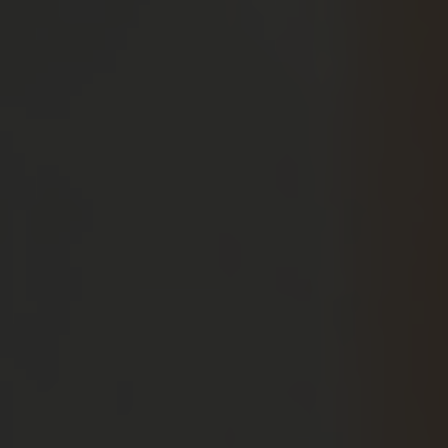
Cala del Pi
Marina Badalona
ÉVÉNEMENTS
Célébrations
Entreprises
CONTACT