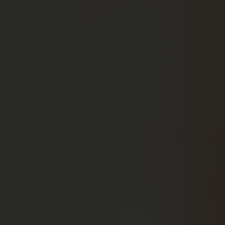
À PROPOS DE NOUS
HOTELS COMFORT
Sallés Pere IV
Sallés Málaga Centro
Sallés Aeroport Girona
Sallés Marina Portals
Sallés Ciutat del Prat
HOTELS COLLECTION
Mas Tapiolas
La Caminera