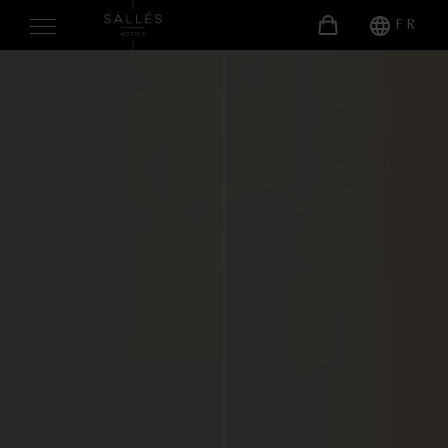
FR
À PROPOS DE NOUS
CHAMBRES
SERVICES
Gastronomie
Bien-être
Autres Services
ÉVÉNEMENTS
Célébrations
Reunions