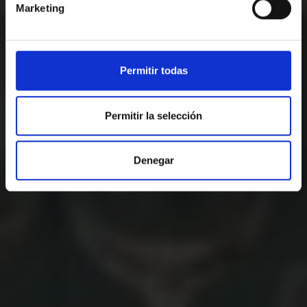
+34 933209650
Marketing
hotelpiv@salleshotels.com
Permitir todas
Permitir la selección
Denegar