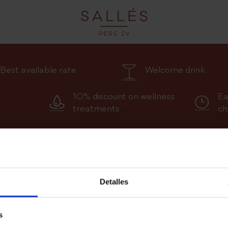
Best available rate
Welcome drink
10% discount on wellness
Ea
treatments
ch
Detalles
s