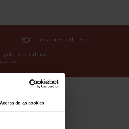
Free access to the Spa
rly check-in and late
eck-out
Acerca de las cookies